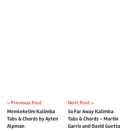
Post
Previous Post
Next Post
Memleketim Kalimba
So Far Away Kalimba
navigation
Tabs & Chords by Ayten
Tabs & Chords – Martin
Alpman
Garrix and David Guetta