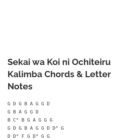
Sekai wa Koi ni Ochiteiru
Kalimba Chords & Letter
Notes
G D G B A G G D
G B A G G D
B C° B G A G G G
G D G B A G G D D° G
D D° F G D° G G