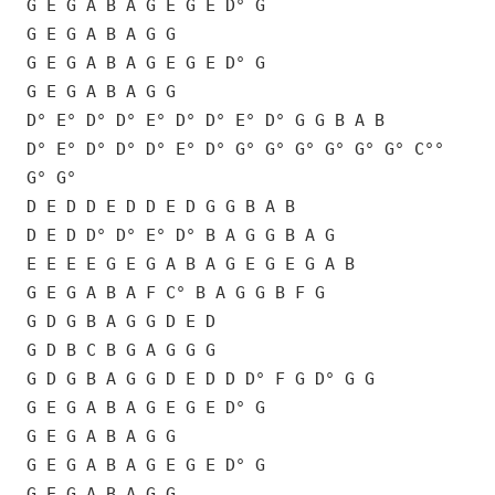
G E G A B A G E G E D° G
G E G A B A G G
G E G A B A G E G E D° G
G E G A B A G G
D° E° D° D° E° D° D° E° D° G G B A B
D° E° D° D° D° E° D° G° G° G° G° G° G° C°°
G° G°
D E D D E D D E D G G B A B
D E D D° D° E° D° B A G G B A G
E E E E G E G A B A G E G E G A B
G E G A B A F C° B A G G B F G
G D G B A G G D E D
G D B C B G A G G G
G D G B A G G D E D D D° F G D° G G
G E G A B A G E G E D° G
G E G A B A G G
G E G A B A G E G E D° G
G E G A B A G G