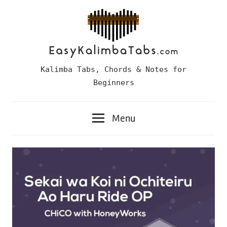
Skip
to
content
Easy
Kalimba Tabs, Chords & Notes for
Kalimba
Beginners
Tabs
Menu