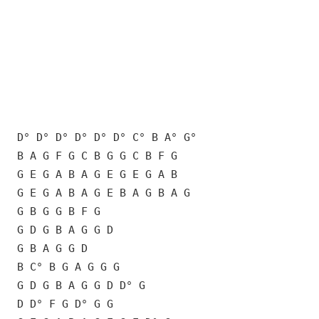
D° D° D° D° D° D° C° B A° G°
B A G F G C B G G C B F G
G E G A B A G E G E G A B
G E G A B A G E B A G B A G
G B G G B F G
G D G B A G G D
G B A G G D
B C° B G A G G G
G D G B A G G D D° G
D D° F G D° G G