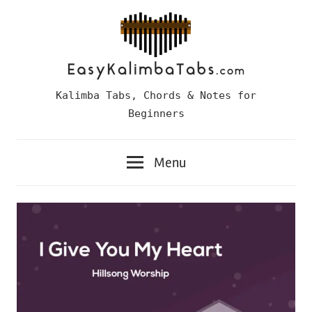
Skip
to
content
Easy
Kalimba Tabs, Chords & Notes for
Kalimba
Beginners
Tabs
Menu