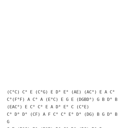
(C°C) C° E (C°G) E D° E° (AE) (AC°) E A C°
C°(F°F) A C° A (E°C) E G E (DGBD°) G B D° B
(EAC°) E C° C° E A D° E° C (C°E)
C° D° D° (CF) A F C° C° E° D° (DG) B G D° B
G