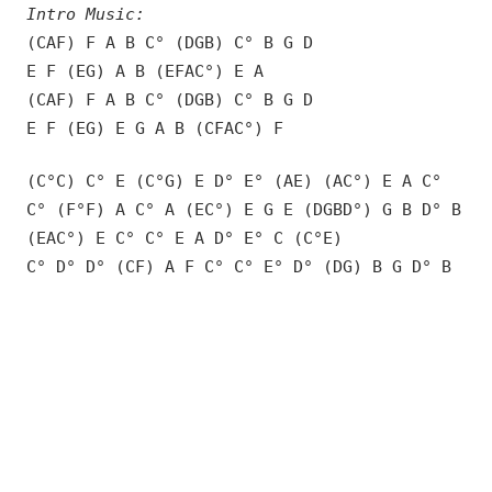
Intro Music:
(CAF) F A B C° (DGB) C° B G D
E F (EG) A B (EFAC°) E A
(CAF) F A B C° (DGB) C° B G D
E F (EG) E G A B (CFAC°) F
(C°C) C° E (C°G) E D° E° (AE) (AC°) E A C°
C° (F°F) A C° A (EC°) E G E (DGBD°) G B D° B
(EAC°) E C° C° E A D° E° C (C°E)
C° D° D° (CF) A F C° C° E° D° (DG) B G D° B