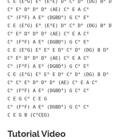
C E (E°G) E° (E°E) D° C° D° (DG) B° D
C° E° D° D° D° (AE) C° E A C°
C° (F°F) A E° (DGBD°) G C° E°
C E (E°G) E° (E°E) D° C° D° (DG) B° D
C° E° D° D° D° (AE) C° E A C°
C° (F°F) A E° (DGBD°) G C° E°
C E (E°G) E° E° E D° C° D° (DG) B D°
C° E° D° D° D° (AE) C° E A C°
C° (F°F) A E° (DGBD°) G C° E°
C E (E°G) E° E° E D° C° D° (DG) B D°
C° C° E° D° D° D° (AE) C° E A C°
C° (F°F) A E° (DGBD°) G C° C°
C E G C° C E G
C° (F°F) A E° (DGBD°) G C° C°
C E G B (C°CEG)
Tutorial Video