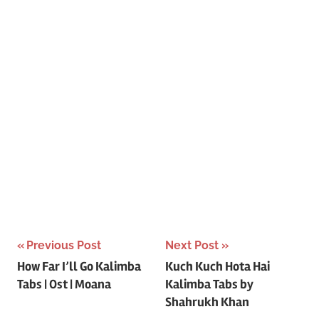
Post
Previous Post
Next Post
How Far I’ll Go Kalimba
Kuch Kuch Hota Hai
navigation
Tabs | Ost | Moana
Kalimba Tabs by
Shahrukh Khan