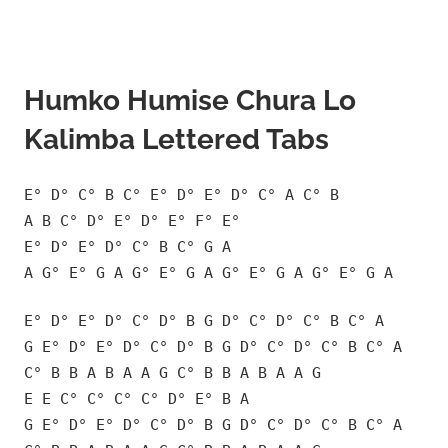
Humko Humise Chura Lo
Kalimba Lettered Tabs
E° D° C° B C° E° D° E° D° C° A C° B
A B C° D° E° D° E° F° E°
E° D° E° D° C° B C° G A
A G° E° G A G° E° G A G° E° G A G° E° G A
E° D° E° D° C° D° B G D° C° D° C° B C° A
G E° D° E° D° C° D° B G D° C° D° C° B C° A
C° B B A B A A G C° B B A B A A G
E E C° C° C° C° D° E° B A
G E° D° E° D° C° D° B G D° C° D° C° B C° A