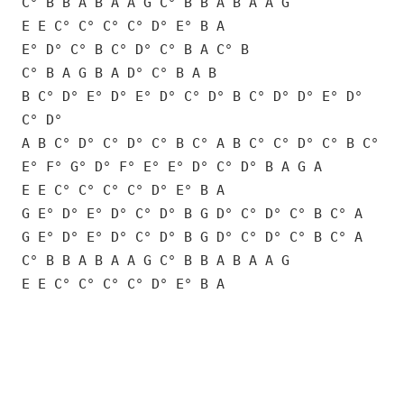
C° B B A B A A G C° B B A B A A G
E E C° C° C° C° D° E° B A
E° D° C° B C° D° C° B A C° B
C° B A G B A D° C° B A B
B C° D° E° D° E° D° C° D° B C° D° D° E° D°
C° D°
A B C° D° C° D° C° B C° A B C° C° D° C° B C°
E° F° G° D° F° E° E° D° C° D° B A G A
E E C° C° C° C° D° E° B A
G E° D° E° D° C° D° B G D° C° D° C° B C° A
G E° D° E° D° C° D° B G D° C° D° C° B C° A
C° B B A B A A G C° B B A B A A G
E E C° C° C° C° D° E° B A