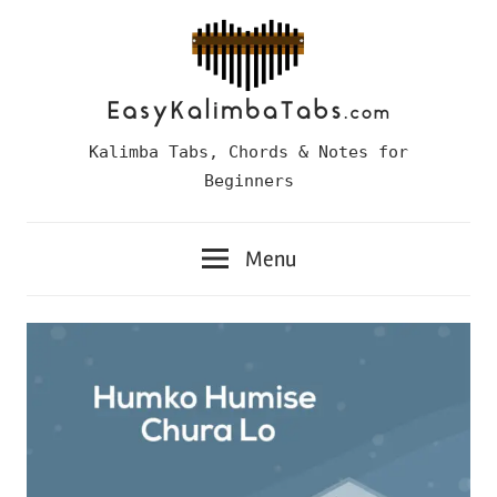
Skip
to
content
Easy
Kalimba Tabs, Chords & Notes for
Kalimba
Beginners
Tabs
Menu