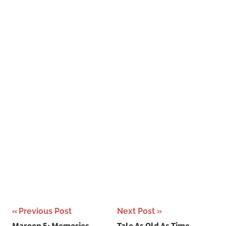
Post
Previous Post
Next Post
Maroon 5: Memories
Tale As Old As Time