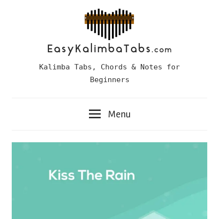
Skip
to
content
Easy
Kalimba Tabs, Chords & Notes for
Kalimba
Beginners
Tabs
Menu