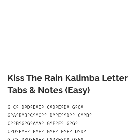
Kiss The Rain Kalimba Letter
Tabs & Notes (Easy)
G Cº DºDºEºEº CºDºEºDº GºGº
GºAºBºBºCººCºº DººEººDºº CººBº
CººBºGºGºAºAº GºFºFº GºGº
CºDºEºEº FºFº GºFº EºEº DºDº
G Cº DºDºEºEº CºDºEºDº GºGº