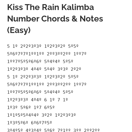
Kiss The Rain Kalimba
Number Chords & Notes
(Easy)
5 1º 2º2º3º3º 1º2º3º2º 5º5º
5º6º7º7º1ºº1ºº 2ºº3ºº2ºº 1ºº7º
1ºº7º5º5º6º6º 5º4º4º 5º5º
1º2º3º3º 4º4º 5º4º 3º3º 2º2º
5 1º 2º2º3º3º 1º2º3º2º 5º5º
5º6º7º7º1ºº1ºº 2ºº3ºº2ºº 1ºº7º
1ºº7º5º5º6º6º 5º4º4º 5º5º
1º2º3º3º 4º4º 6 1º 7 1º
1º3º 5º6º 1º7 6º5º
1º1º5º5º4º4º 3º2º 1º2º3º3º
1º3º5º6º 6º6º7º5º
3º4º5º 4º3º4º 5º6º 7º1ºº 3ºº 2ºº2ºº