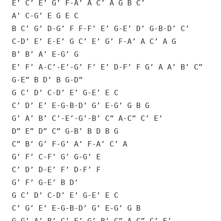
E’ C’ E’ G’ F-A’ A C’ A G B C’
A’ C-G’ E G E C
B C’ G’ D-G’ F F-F’ E’ G-E’ D’ G-B-D’ C’
C-D’ E’ E-E’ G C’ E’ G’ F-A’ A C’ A G
B’ B’ A’ E-G’ G
E’ F’ A-C’-E’-G’ F’ E’ D-F’ F G’ A A’ B’ C”
G-E” B D’ B G-D”
G C’ D’ C-D’ E’ G-E’ E C
C’ D’ E’ E-G-B-D’ G’ E-G’ G B G
G’ A’ B’ C’-E’-G’-B’ C” A-C” C’ E’
D” E” D” C” G-B’ B D B G
C” B’ G’ F-G’ A’ F-A’ C’ A
G’ F’ C-F’ G’ G-G’ E
C’ D’ D-E’ F’ D-F’ F
G’ F’ G-E’ B D’
G C’ D’ C-D’ E’ G-E’ E C
C’ G’ E’ E-G-B-D’ G’ E-G’ G B
G G’ A’ B’ C’-E’-G’-B’ C” A-C” C’ E’