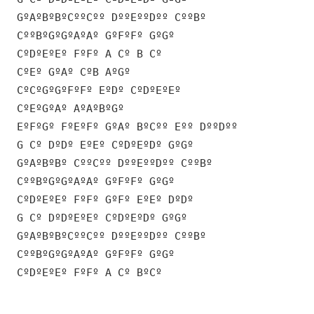
GºAºBºBºCººCºº DººEººDºº CººBº
CººBºGºGºAºAº GºFºFº GºGº
CºDºEºEº FºFº A Cº B Cº
CºEº GºAº CºB AºGº
CºCºGºGºFºFº EºDº CºDºEºEº
CºEºGºAº AºAºBºGº
EºFºGº FºEºFº GºAº BºCºº Eºº DººDºº
G Cº DºDº EºEº CºDºEºDº GºGº
GºAºBºBº CººCºº DººEººDºº CººBº
CººBºGºGºAºAº GºFºFº GºGº
CºDºEºEº FºFº GºFº EºEº DºDº
G Cº DºDºEºEº CºDºEºDº GºGº
GºAºBºBºCººCºº DººEººDºº CººBº
CººBºGºGºAºAº GºFºFº GºGº
CºDºEºEº FºFº A Cº BºCº