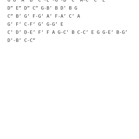
D” E” D” C” G-B’ B D’ B G
C” B’ G’ F-G’ A’ F-A’ C’ A
G’ F’ C-F’ G’ G-G’ E
C’ D’ D-E’ F’ F A G-C’ B C-C’ E G G-E’ B-G’
D’-B’ C-C”