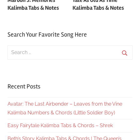
navigation
Kalimba Tabs & Notes
Kalimba Tabs & Notes
Search Your Favorite Song Here
Search
for:
Searc
Recent Posts
Avatar: The Last Airbender – Leaves from the Vine
Kalimba Numbers & Chords (Little Soldier Boy)
Easy Fairytale Kalimba Tabs & Chords – Shrek
Beth’s Story Kalimba Tabs & Chords | The Queen’s