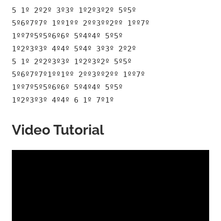
5 1º 2º2º 3º3º 1º2º3º2º 5º5º
5º6º7º7º 1ºº1ºº 2ºº3ºº2ºº 1ºº7º
1ºº7º5º5º6º6º 5º4º4º 5º5º
1º2º3º3º 4º4º 5º4º 3º3º 2º2º
5 1º 2º2º3º3º 1º2º3º2º 5º5º
5º6º7º7º1ºº1ºº 2ºº3ºº2ºº 1ºº7º
1ºº7º5º5º6º6º 5º4º4º 5º5º
1º2º3º3º 4º4º 6 1º 7º1º
Video Tutorial